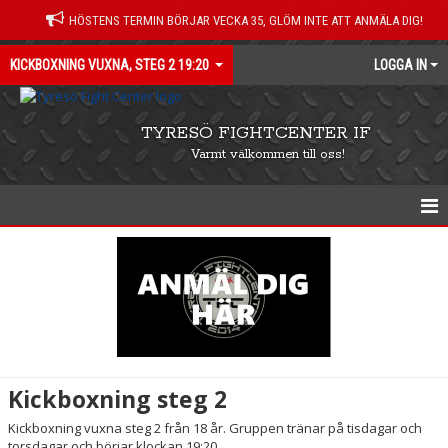
HÖSTENS TERMIN BÖRJAR VECKA 35, GLÖM INTE ATT ANMÄLA DIG!
KICKBOXNING VUXNA, STEG 2 19:20
LOGGA IN
TYRESÖ FIGHTCENTER IF
Varmt välkommen till oss!
KICKBOXNING STEG 2, 19:20
NYHETER
KALENDER
Kickboxning steg 2
Kickboxning vuxna steg 2 från 18 år. Gruppen tränar på tisdagar och
torsdagar och börjar klockan 19:20.