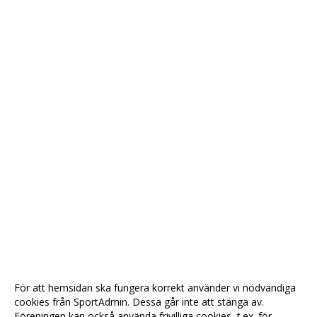
För att hemsidan ska fungera korrekt använder vi nödvändiga
cookies från SportAdmin. Dessa går inte att stänga av.
Föreningen kan också använda frivilliga cookies, t.ex. för