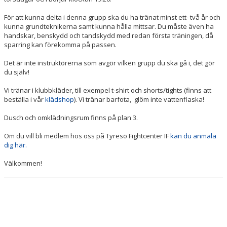
För att kunna delta i denna grupp ska du ha tränat minst ett- två år och
kunna grundteknikerna samt kunna hålla mittsar. Du måste även ha
handskar, benskydd och tandskydd med redan första träningen, då
sparring kan förekomma på passen.
Det är inte instruktörerna som avgör vilken grupp du ska gå i, det gör
du själv!
Vi tränar i klubbkläder, till exempel t-shirt och shorts/tights (finns att
beställa i vår
klädshop
). Vi tränar barfota, glöm inte vattenflaska!
Dusch och omklädningsrum finns på plan 3.
Om du vill bli medlem hos oss på Tyresö Fightcenter IF
kan du anmäla
dig här.
Välkommen!