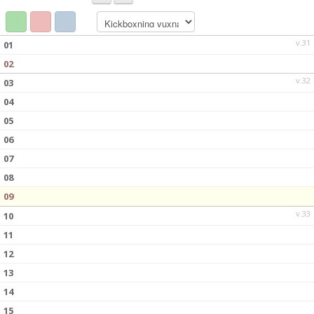
v.31
01
02
v.32
03
04
05
06
07
08
09
v.33
10
11
12
13
14
15