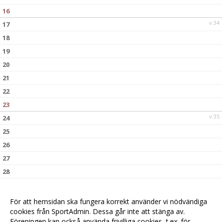
16
v.34
17
18
19
20
21
22
23
v.35
24
25
26
27
28
29
30
För att hemsidan ska fungera korrekt använder vi nödvändiga
v.36
cookies från SportAdmin. Dessa går inte att stänga av.
31
Föreningen kan också använda frivilliga cookies, t.ex. för