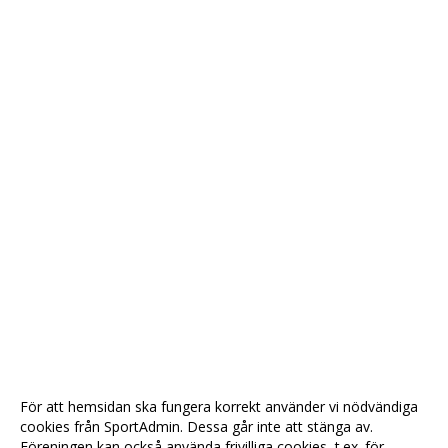
För att hemsidan ska fungera korrekt använder vi nödvändiga
cookies från SportAdmin. Dessa går inte att stänga av.
Föreningen kan också använda frivilliga cookies, t.ex. för