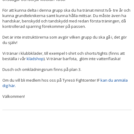
För att kunna delta i denna grupp ska du ha tränat minst två- tre år och
kunna grundteknikerna samt kunna hålla mittsar. Du måste även ha
handskar, benskydd och tandskydd med redan första träningen, då
kontrollerad sparring förekommer på passen.
Det är inte instruktörerna som avgör vilken grupp du ska gå i, det gör
du själv!
Vi tränar i klubbkläder, till exempel t-shirt och shorts/tights (finns att
beställa i vår
klädshop
). Vi tränar barfota, glöm inte vattenflaska!
Dusch och omklädningsrum finns på plan 3.
Om du vill bli medlem hos oss på Tyresö Fightcenter IF
kan du anmäla
dig här.
Välkommen!