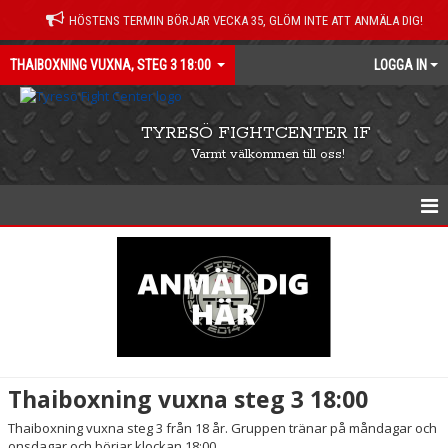
HÖSTENS TERMIN BÖRJAR VECKA 35, GLÖM INTE ATT ANMÄLA DIG!
THAIBOXNING VUXNA, STEG 3 18:00
LOGGA IN
TYRESÖ FIGHTCENTER IF
Varmt välkommen till oss!
THAIBOXNING VUXNA STEG 3 18:00
KALENDER
NYHETER
Thaiboxning vuxna steg 3 18:00
Thaiboxning vuxna steg 3 från 18 år. Gruppen tränar på måndagar och
onsdagar och börjar klockan 18:00.