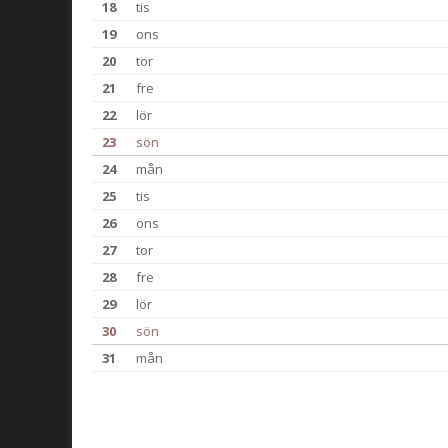
18
tis
19
ons
20
tor
21
fre
22
lör
23
sön
24
mån
25
tis
26
ons
27
tor
28
fre
29
lör
30
sön
31
mån