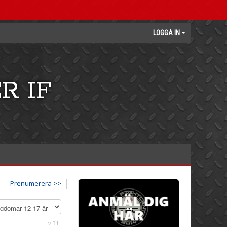
LOGGA IN
R IF
Prenumerera >>
v.31