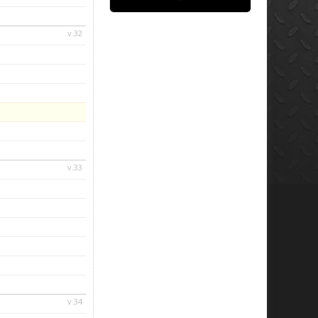
v.32
v.33
v.34