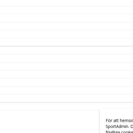
För att hemsi
SportAdmin. D
frivilliga cook