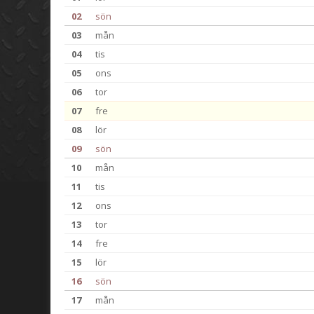
02
sön
03
mån
04
tis
05
ons
06
tor
07
fre
08
lör
09
sön
10
mån
11
tis
12
ons
13
tor
14
fre
15
lör
16
sön
17
mån