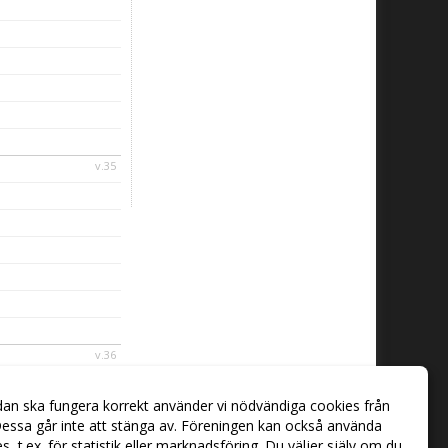
v.35
v.36
dan ska fungera korrekt använder vi nödvändiga cookies från
essa går inte att stänga av. Föreningen kan också använda
ies, t.ex. för statistik eller marknadsföring. Du väljer själv om du