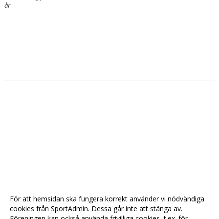
år
För att hemsidan ska fungera korrekt använder vi nödvändiga
cookies från SportAdmin. Dessa går inte att stänga av.
Föreningen kan också använda frivilliga cookies, t.ex. för