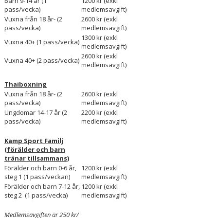
Barn 9-14 år (1
1200 kr (exkl
SCHEMA
pass/vecka)
medlemsavgift)
Vuxna från 18 år- (2
2600 kr (exkl
ANMÄL DIG HÄR
pass/vecka)
medlemsavgift)
1300 kr (exkl
Vuxna 40+ (1 pass/vecka)
medlemsavgift)
KLÄDSHOP
2600 kr (exkl
Vuxna 40+ (2 pass/vecka)
medlemsavgift)
HITTA HIT
Thaiboxning
Vuxna från 18 år- (2
2600 kr (exkl
pass/vecka)
medlemsavgift)
Ungdomar 14-17 år (2
2200 kr (exkl
pass/vecka)
medlemsavgift)
Kamp Sport Familj
(förälder och barn
tränar tillsammans)
Förälder och barn 0-6 år,
1200 kr (exkl
steg 1 (1 pass/veckan)
medlemsavgift)
Förälder och barn 7-12 år,
1200 kr (exkl
steg 2 (1 pass/vecka)
medlemsavgift)
Medlemsavgiften är 250 kr/