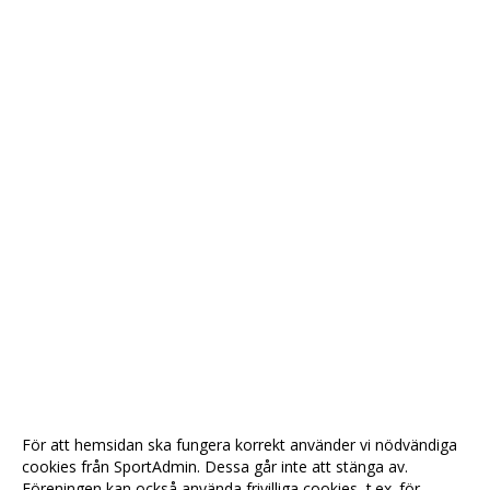
För att hemsidan ska fungera korrekt använder vi nödvändiga
cookies från SportAdmin. Dessa går inte att stänga av.
Föreningen kan också använda frivilliga cookies, t.ex. för