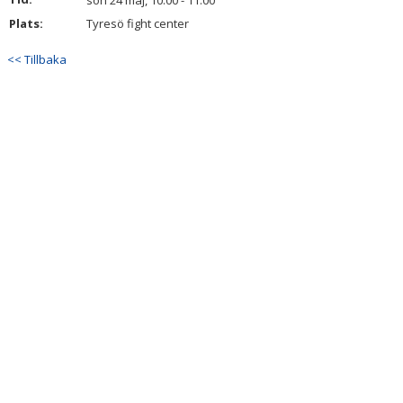
sön 24 maj, 10:00 - 11:00
Plats:
Tyresö fight center
<< Tillbaka