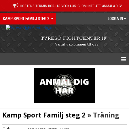
HÖSTENS TERMIN BÖRJAR VECKA 35, GLÖM INTE ATT ANMÄLA DIG!
KAMP SPORT FAMILJ STEG 2
LOGGA IN
TYRESÖ FIGHTCENTER IF
Varmt välkommen till oss!
KAMP SPORT FAMILJ STEG 2
KALENDER
NYHETER
Kamp Sport Familj steg 2
» Träning
Tid: