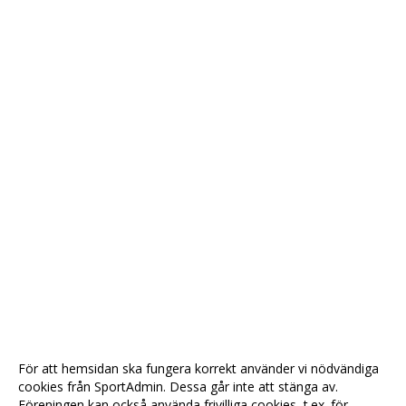
För att hemsidan ska fungera korrekt använder vi nödvändiga
cookies från SportAdmin. Dessa går inte att stänga av.
Föreningen kan också använda frivilliga cookies, t.ex. för